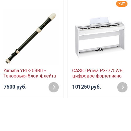
ХИТ
Yamaha YRT-304BII -
CASIO Privia PX-770WE
Теноровая блок-флейта
цифровое фортепиано
7500 руб.
101250 руб.