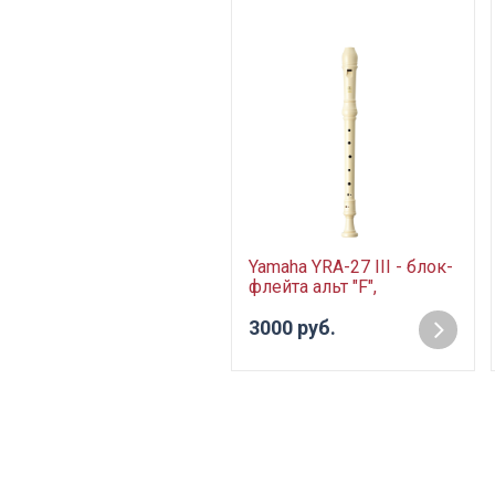
Yamaha YRA-27 III - блок-
флейта альт "F",
немецкая система, цвет
белый
3000 руб.