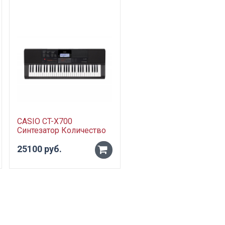
CASIO CT-X700
SOLO ЧГЭ3 чехол для
Синтезатор Количество
электрогитары
клавиш: 61 клавиша
полужесткий
Максимальная
25100 руб.
2300 руб.
-
-
полифония: 48 Звуковой
процессор
+
+