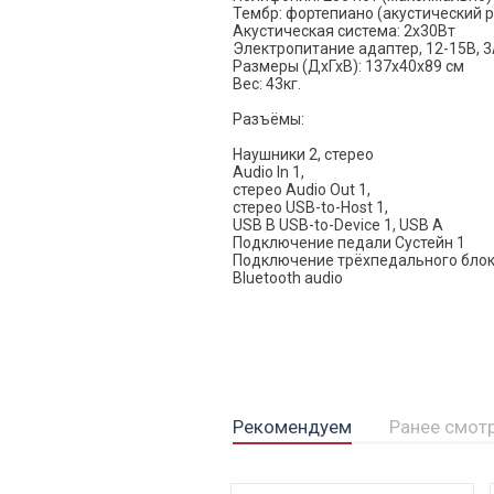
Тембр: фортепиано (акустический 
Акустическая система: 2х30Вт
Электропитание адаптер, 12-15В, 
Размеры (ДхГхВ): 137х40х89 см
Вес: 43кг.
Разъёмы:
Наушники 2, стерео
Audio In 1,
стерео Audio Out 1,
стерео USB-to-Host 1,
USB B USB-to-Device 1, USB A
Подключение педали Сустейн 1
Подключение трёхпедального блок
Bluetooth audio
Рекомендуем
Ранее смот