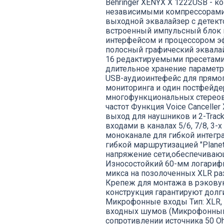
Behringer XENYX X 1222USB - 
независимыми компрессорами, 
выходной эквалайзер с детект
встроенный импульсный блок 
интерфейсом и процессором э
полосный графический эквалай
16 редактируемыми пресетами 
длительное хранение параметр
USB-аудиоинтефейс для прямо
мониторинга и один постфейде
многофункциональных стереово
частот Функция Voice Cancelle
выход для наушников и 2-Tra
входами в каналах 5/6, 7/8, 
моноканале для гибкой интегр
гибкой маршрутизацией "Planet
напряжение сети,обеспечиваю
Износостойкий 60-мм логариф
микса на позолоченных XLR р
Крепеж для монтажа в рэкову
конструкция гарантируют долг
Микрофонные входы Тип: XLR,
входных шумов (Микрофонный вх
сопротивлении источника 50 Ohm