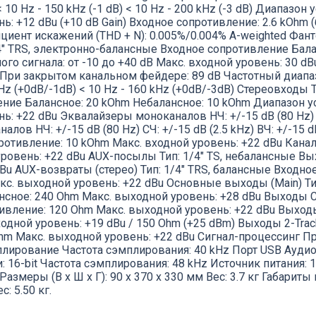
10 Hz - 150 kHz (-1 dB) < 10 Hz - 200 kHz (-3 dB) Диапазон 
нь: +12 dBu (+10 dB Gain) Входное сопротивление: 2.6 kOhm
циент искажений (THD + N): 0.005%/0.004% A-weighted Фан
4" TRS, электронно-балансные Входное сопротивление Бала
го сигнала: от -10 до +40 dB Макс. входной уровень: 30 
 При закрытом канальном фейдере: 89 dB Частотный диап
Hz (+0dB/-1dB) < 10 Hz - 160 kHz (+0dB/-3dB) Стереовходы Т
ие Балансное: 20 kOhm Небалансное: 10 kOhm Диапазон уси
ь: +22 dBu Эквалайзеры моноканалов НЧ: +/-15 dB (80 Hz) СЧ
лов НЧ: +/-15 dB (80 Hz) СЧ: +/-15 dB (2.5 kHz) ВЧ: +/-15 d
отивление: 10 kOhm Макс. входной уровень: +22 dBu Канал
ровень: +22 dBu AUX-посылы Тип: 1/4" TS, небалансные В
Bu AUX-возвраты (стерео) Тип: 1/4" TRS, балансные Входно
кс. выходной уровень: +22 dBu Основные выходы (Main) Ти
ное: 240 Ohm Макс. выходной уровень: +28 dBu Выходы Con
вление: 120 Ohm Макс. выходной уровень: +22 dBu Выходы
одной уровень: +19 dBu / 150 Ohm (+25 dBm) Выходы 2-Tra
m Макс. выходной уровень: +22 dBu Сигнал-процессинг Пре
мплирование Частота сэмплирования: 40 kHz Порт USB Ауди
 16-bit Частота сэмплирования: 48 kHz Источник питания: 1
змеры (В х Ш х Г): 90 х 370 х 330 мм Вес: 3.7 кг Габариты
с: 5.50 кг.