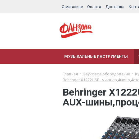
О магазине
Оплата
Доставка
Конт
МУЗЫКАЛЬНЫЕ ИНСТРУМЕНТЫ
Главная
Звуковое оборудование
К
Behringer X1222USB -микшер,4моно,4ст
Behringer X122
AUX-шины,проце