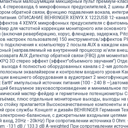
компактный малошумящий микшерный пульт премиум-класса
4 стереовхода, 6 микрофонных предусилителей, 2 шины A
ором обратной связи, функцию подавления вокала, интегр
питания. ОПИСАНИЕ BEHRINGER XENYX X 1222USB 12-кана
ффектов 4 XENYX микрофонных предусилителя с фантомны
зер для частотной коррекции мониторного или основного
(включая реверберацию, хорус, фленджер, задержка, Pitch
ов настроек пользователя) 150 инструментов/эффектов Pl
го подключения к компьютеру 2 посыла AUX в каждом кан
рный (направляемый на внутренний процессор и/или внешн
зврата AUX Детектор обратной связи (FBQ) для моментал
r XPQ 3D стерео эффект (эффект"объемного звучания") Отде
ck выхода 4 полностью оборудованных канала с 2-мя доп
3-х полосным эквалайзером и контролем входного уровня 
ации внешнего оборудования в аудиотракт 2 многофункцио
 Earth" импульсный источник питания (100 - 240 В ~),авто
щий безшумное звуковоспроизведение и минимальное по
мический мастер-фейдер и герметичные потенциометры 
азъёмах, плюс отдельные мониторные выходы, выходы на 
ю стойку прилагается Высококачественные компоненты и
ий срок службы Концепт и дизайн BEHRINGER Германия Тех
 электронно-балансные, с дискретными входными цепями
од, 20Hz - 20kHz) При сопротивлении источника 0 Ohm: -1
: -131 dB / 133.3 dB A-weighted При сопротивлении источни