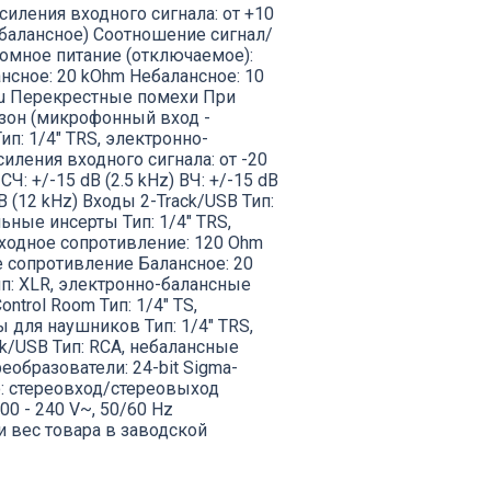
усиления входного сигнала: от +10
 (балансное) Соотношение сигнал/
томное питание (отключаемое):
нсное: 20 kOhm Небалансное: 10
dBu Перекрестные помехи При
азон (микрофонный вход -
ип: 1/4" TRS, электронно-
ления входного сигнала: от -20
: +/-15 dB (2.5 kHz) ВЧ: +/-15 dB
B (12 kHz) Входы 2-Track/USB Тип:
ьные инсерты Тип: 1/4" TRS,
ыходное сопротивление: 120 Ohm
е сопротивление Балансное: 20
п: XLR, электронно-балансные
trol Room Тип: 1/4" TS,
 для наушников Тип: 1/4" TRS,
ck/USB Тип: RCA, небалансные
образователи: 24-bit Sigma-
о: стереовход/стереовыход
00 - 240 V~, 50/60 Hz
 и вес товара в заводской