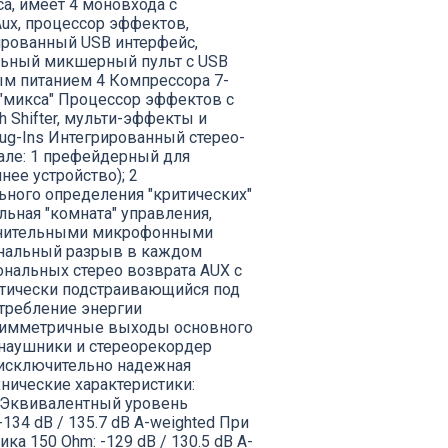
, имеет 4 моновхода с
ux, процессор эффектов,
ированный USB интерфейс,
льный микшерный пульт с USB
м питанием 4 Компрессора 7-
 "микса" Процессор эффектов с
 Shifter, мульти-эффекты и
ug-Ins Интегрированный стерео-
але: 1 префейдерный для
ее устройство); 2
ьного определения "критических"
льная "комната" управления,
олнительными микрофонными
Канальный разрыв в каждом
нальных стерео возврата AUX с
матически подстраивающийся под
требление энергии
Симметричные выходы основного
наушники и стереорекордер
 исключительно надежная
нические характеристики:
 Эквивалентный уровень
34 dB / 135.7 dB A-weighted При
ка 150 Ohm: -129 dB / 130.5 dB A-