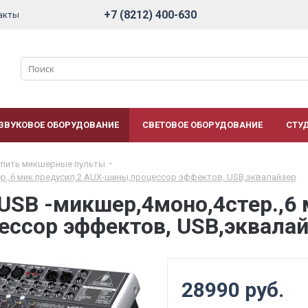
+7 (8212) 400-630
акты
ЗВУКОВОЕ ОБОРУДОВАНИЕ
СВЕТОВОЕ ОБОРУДОВАНИЕ
СТУ
упить микшерные пульты
ер.,6 мик.предусил,2 AUX-шины,процессор эффектов, USB,эквалайзер
2USB -микшер,4моно,4стер.,6 
ссор эффектов, USB,эквала
28990 руб.