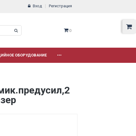
Вход
Регистрация
0
ДИЙНОЕ ОБОРУДОВАНИЕ
•••
мик.предусил,2
йзер