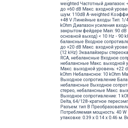
weighted Частотный диапазон: < 
до +60 dB Макс. входной урове
шум: 110dB A-weighted Коэффи
+48 V Линейные входы Тип: 1/
kOhm Диапазон усиления входно
закрытом фейдере Main: 90 dB
основной выход) < 10 Hz - 90 k
балансные Входное сопротивлен
до +20 dB Макс. входной уровен
(12 kHz) Эквалайзеры стереокана
RCA, небалансные Входное сопр
небалансные Макс. выходной у
Макс. выходной уровень: +22 d
kOhm Небалансное: 10 kOhm Ма
Выходное сопротивление Баланс
небалансные Выходное сопроти
стерео, небалансные Макс. вых
Выходное сопротивление: 1 kOh
Delta, 64/128-кратное пересэ
Разъем: тип В Преобразователи:
Потребляемая мощность: 40 W Ра
упаковке: 0.39 x 0.14 x 0.46 м. Ве