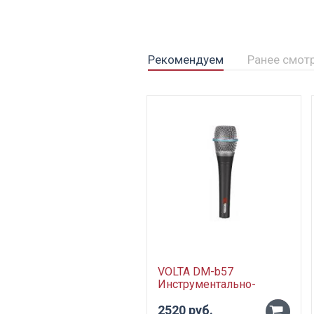
Рекомендуем
Ранее смот
VOLTA DM-b57
Инструментально-
вокальный
динамический
2520 руб.
-