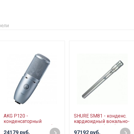
рели
AKG P120 -
SHURE SM81 - конденс.
конденсаторный
кардиоидный вокально-
кардиоидный микрофон,
инстр. микрофон без
мембрана 2/3", 20-
24179 руб.
кабеля
97192 руб.