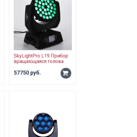
SkyLightPro L19 Прибор
вращающаяся голова
типа Wash.
57750 руб.
-
+