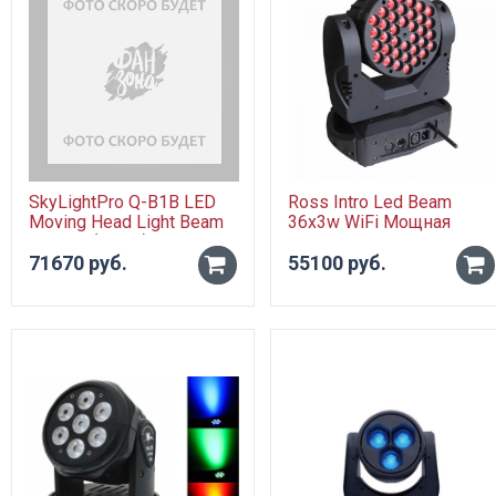
SkyLightPro Q-B1B LED
Ross Intro Led Beam
Moving Head Light Beam
36х3w WiFi Мощная
& Wash (Zoom) 19*12W
светодиодная
Вращающаяся голова
71670 руб.
вращающаяся голова
55100 руб.
-
-
заливного света
мощностью 108 Вт
+
+