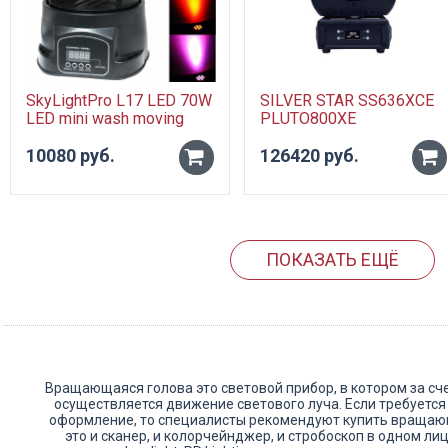
SkyLightPro L17 LED 70W
SILVER STAR SS636XCE
LED mini wash moving
PLUTO800XE
head light Вращающаяся
мини-голова типа WASH.
10080 руб.
126420 руб.
-
-
+
+
ПОКАЗАТЬ ЕЩЁ
Вращающаяся голова это световой прибор, в котором за сч
осуществляется движение светового луча. Если требуетс
оформление, то специалисты рекомендуют купить вращающ
это и сканер, и колорчейнджер, и стробоскоп в одном л