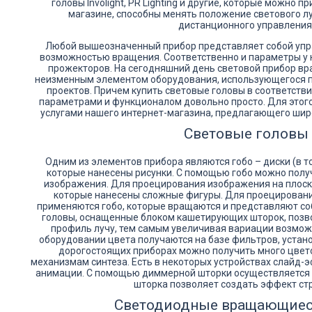
головы Involight, PR Lighting и другие, которые можно 
магазине, способны менять положение светового л
дистанционного управления
Любой вышеозначенный прибор представляет собой упр
возможностью вращения. Соответственно и параметры у не
прожекторов. На сегодняшний день световой прибор в
неизменным элементом оборудования, использующегося п
проектов. Причем купить световые головы в соответст
параметрами и функционалом довольно просто. Для этог
услугами нашего интернет-магазина, предлагающего шир
Световые головы
Одним из элементов прибора являются гобо – диски (в т
которые нанесены рисунки. С помощью гобо можно полу
изображения. Для проецирования изображения на плоско
которые нанесены сложные фигуры. Для проецирования
применяются гобо, которые вращаются и представляют со
головы, оснащенные блоком кашетирующих шторок, поз
профиль лучу, тем самым увеличивая вариации возмож
оборудовании цвета получаются на базе фильтров, устан
дорогостоящих приборах можно получить много цвет
механизмам синтеза. Есть в некоторых устройствах слайд-
анимации. С помощью диммерной шторки осуществляется 
шторка позволяет создать эффект ст
Светодиодные вращающиес