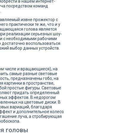
приобрести в нашем интернет-
уча посредством команд
.
авляемый извне прожектор с
го практически те же, что и у
ращающаяся голова является
ри реализации серьезных шоу-
вии с необходимыми рабочими
о достаточно воспользоваться
окий выбор данных устройств.
ом числе и вращающиеся), на
чить самые разные световые
сть, предназначены гобо, на
 картинки в пространстве,
бой простые фигуры. Световые
воляют придать определенный
ных эффектов. В недорогом
овленных на цветовые диски. В
овых вариаций, благодаря
эффект и дополнительное колесо
гашение луча, а стробирующая
робоскопа.
я головы