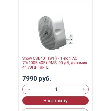
Show CSB40T (WH) - 1-пол. АС
70/100В 40Вт RMS, 90 дБ, динамик
4", 78Гц-18кГц
7990 руб.
-
+
В корзину