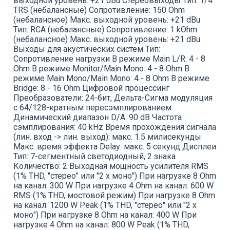
выходной уровень: +21 dBu Стереовыходы Тип: 1/4"
TRS (небалансные) Сопротивление: 150 Ohm
(небалансное) Макс. выходной уровень: +21 dBu
Тип: RCA (небалансные) Сопротивление: 1 kOhm
(небалансное) Макс. выходной уровень: +21 dBu
Выходы для акустических систем Тип:
Сопротивление нагрузки В режиме Main L/R: 4 - 8
Ohm В режиме Monitor/Main Mono: 4 - 8 Ohm В
режиме Main Mono/Main Mono: 4 - 8 Ohm В режиме
Bridge: 8 - 16 Ohm Цифровой процессинг
Преобразователи: 24-бит, Дельта-Сигма модуляция
с 64/128-кратным пересэмплированием
Динамический диапазон D/A: 90 dB Частота
сэмплирования: 40 kHz Время прохождения сигнала
(лин. вход -> лин. выход): макс. 1.5 милисекунды
Макс. время эффекта Delay: макс. 5 секунд Дисплеи
Тип: 7-сегментный светодиодный, 2 знака
Количество: 2 Выходная мощность усилителя RMS
(1% THD, "стерео" или "2 х моно") При нагрузке 8 Ohm
на канал: 300 W При нагрузке 4 Ohm на канал: 600 W
RMS (1% THD, мостовой режим) При нагрузке 8 Ohm
на канал: 1200 W Peak (1% THD, "стерео" или "2 х
моно") При нагрузке 8 Ohm на канал: 400 W При
нагрузке 4 Ohm на канал: 800 W Peak (1% THD,