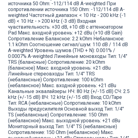
источника 50 Ohm: -112/114 dB A-weighted При
сопротивлении источника 150 Ohm: -112/114 dB A-
weighted Частотный диапазон: < 10 Hz - 200 kHz (-1
dB) < 10 Hz - > 200 kHz (-3 dB) Входная
чувствительность: +30 dB, +10 dB с аттенюатором
Pad Макс. входной уровень: +12 dBu (+10 dB Gain)
Сопротивление Балансное: 2.2 kOhm Небалансное:
1.1 kOhm Соотношение сигнал/шум: 110 dB / 114 dB
A-weighted Уровень шумов (THD + N): 0.001% /
0.0007% A-weighted Линейные моновходы Тип: 1/4"
TRS (балансные) Сопротивление: 20 kOhm
(балансное) Макс. входной уровень: +21 dBu
Линейные стереовходы Тип: 1/4" TRS
(небалансные) Сопротивление: 100 kOhm
(небалансное) Макс. входной уровень: +21 dBu
Канальные эквалайзеры НЧ: 80 Hz (+/-15 dB) СЧ: 2.5
kHz (+/-15 dB) ВЧ: 12 kHz (+/-15 dB) Вход CD/Tape
Тип: RCA (небалансные) Сопротивление: 10 kOhm
Выходы предусилителя Основной выход Тип: 1/4"
TS (небалансные) Сопротивление: 150 Ohm
(небалансное) Макс. выходной уровень: +21 dBu
Мониторный выход Тип: 1/4" TS (небалансные)
Сопротивление: 150 Ohm (небалансное) Макс.