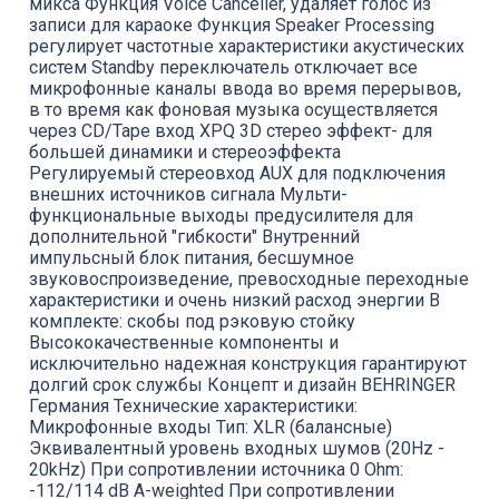
микса Функция Voice Canceller, удаляет голос из
записи для караоке Функция Speaker Processing
регулирует частотные характеристики акустических
систем Standby переключатель отключает все
микрофонные каналы ввода во время перерывов,
в то время как фоновая музыка осуществляется
через CD/Tape вход XPQ 3D стерео эффект- для
большей динамики и стереоэффекта
Регулируемый стереовход AUX для подключения
внешних источников сигнала Мульти-
функциональные выходы предусилителя для
дополнительной "гибкости" Внутренний
импульсный блок питания, бесшумное
звуковоспроизведение, превосходные переходные
характеристики и очень низкий расход энергии В
комплекте: скобы под рэковую стойку
Высококачественные компоненты и
исключительно надежная конструкция гарантируют
долгий срок службы Концепт и дизайн BEHRINGER
Германия Технические характеристики:
Микрофонные входы Тип: XLR (балансные)
Эквивалентный уровень входных шумов (20Hz -
20kHz) При сопротивлении источника 0 Ohm:
-112/114 dB A-weighted При сопротивлении