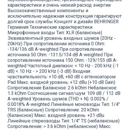
характеристики и очень низкий расход энергии
Высококачественные компоненты и
исключительно надежная конструкция гарантируют
долгий срок службы Концепт и дизайн BEHRINGER
Германия Технические характеристики:
Микрофонные входы Тип: XLR (балансные)
Эквивалентный уровень входных шумов (20Hz -
20kHz) При сопротивлении источника 0 Ohm:
-134/136 dB A-weighted При сопротивлении
источника 50 Ohm: -131.5/134 dB A-weighted При
сопротивлении источника 150 Ohm: -129/155 dB A-
weighted Частотный диапазон: < 10 Hz - 200 kHz (-1
dB) < 10 Hz - > 200 kHz (-3 dB) Входная
чувствительность: +10 dB, +60 dB с аттенюатором
Pad Макс. входной уровень: +12 dBu (+10 dB Gain)
Сопротивление Балансное: 2.6 kOhm Небалансное:
1.3 kOhm Соотношение сигнал/шум: 109 dB / 112 dB
A-weighted Уровень шумов (THD + N): 0.002% /
0.0018% A-weighted Линейные моновходы Тип: 1/4"
TRS (балансные) Сопротивление: 20 kOhm
(балансное) Макс. входной уровень: +21 dBu
Линейные стереовходы Тип: 1/4" TS (небалансные)
Сопротивление: > 3.6 kOhm (небалансное) Макс.