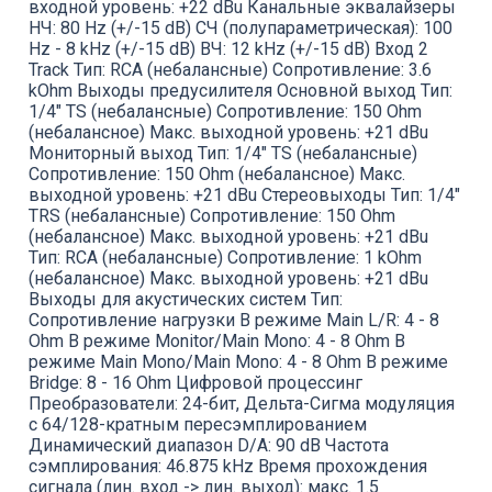
входной уровень: +22 dBu Канальные эквалайзеры
НЧ: 80 Hz (+/-15 dB) СЧ (полупараметрическая): 100
Hz - 8 kHz (+/-15 dB) ВЧ: 12 kHz (+/-15 dB) Вход 2
Track Тип: RCA (небалансные) Сопротивление: 3.6
kOhm Выходы предусилителя Основной выход Тип:
1/4" TS (небалансные) Сопротивление: 150 Ohm
(небалансное) Макс. выходной уровень: +21 dBu
Мониторный выход Тип: 1/4" TS (небалансные)
Сопротивление: 150 Ohm (небалансное) Макс.
выходной уровень: +21 dBu Стереовыходы Тип: 1/4"
TRS (небалансные) Сопротивление: 150 Ohm
(небалансное) Макс. выходной уровень: +21 dBu
Тип: RCA (небалансные) Сопротивление: 1 kOhm
(небалансное) Макс. выходной уровень: +21 dBu
Выходы для акустических систем Тип:
Сопротивление нагрузки В режиме Main L/R: 4 - 8
Ohm В режиме Monitor/Main Mono: 4 - 8 Ohm В
режиме Main Mono/Main Mono: 4 - 8 Ohm В режиме
Bridge: 8 - 16 Ohm Цифровой процессинг
Преобразователи: 24-бит, Дельта-Сигма модуляция
с 64/128-кратным пересэмплированием
Динамический диапазон D/A: 90 dB Частота
сэмплирования: 46.875 kHz Время прохождения
сигнала (лин. вход -> лин. выход): макс. 1.5