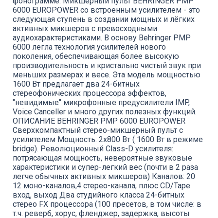
фонограмме. Микшерный пульт BEHRINGER PMP
6000 EUROPOWER со встроенным усилителем - это
следующая ступень в создании мощных и лёгких
активных микшеров с превосходными
аудиохарактеристиками. В основу Behringer PMP
6000 легла технология усилителей нового
поколения, обеспечивающая более высокую
производительность и кристально чистый звук при
меньших размерах и весе. Эта модель мощностью
1600 Вт предлагает два 24-битных
стереофонических процессора эффектов,
"невидимые" микрофонные предусилители IMP,
Voice Canceller и много других полезных функций.
ОПИСАНИЕ BEHRINGER PMP 6000 EUROPOWER
Сверхкомпактный стерео-микшерный пульт с
усилителем Мощность: 2х800 Вт ( 1600 Вт в режиме
bridge). Революционный Class-D усилителя:
потрясающая мощность, невероятные звуковые
характеристики и супер-легкий вес (почти в 2 раза
легче обычных активных микшеров) Каналов: 20
12 моно-каналов,4 стерео-канала, плюс CD/Tape
вход, выход Два студийного класса 24-битных
стерео FX процессора (100 пресетов, в том числе: в
т.ч. реверб, хорус, фленджер, задержка, высоты