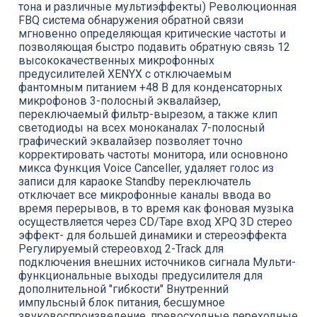
тона и различные мультиэффекты) Революционная
FBQ система обнаружения обратной связи
мгновенно определяющая критические частоты и
позволяющая быстро подавить обратную связь 12
высококачественных микрофонных
предусилителей XENYX с отключаемым
фантомным питанием +48 В для конденсаторных
микрофонов 3-полосный эквалайзер,
переключаемый фильтр-вырезом, а также клип
светодиоды на всех моноканалах 7-полосный
графический эквалайзер позволяет точно
корректировать частоты монитора, или основноно
микса Функция Voice Canceller, удаляет голос из
записи для караоке Standby переключатель
отключает все микрофонные каналы ввода во
время перерывов, в то время как фоновая музыка
осуществляется через CD/Tape вход XPQ 3D стерео
эффект- для большей динамики и стереоэффекта
Регулируемый стереовход 2-Track для
подключения внешних источников сигнала Мульти-
функциональные выходы предусилителя для
дополнительной "гибкости" Внутренний
импульсный блок питания, бесшумное
звуковоспроизведение, превосходные переходные