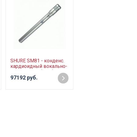
SHURE SM81 - конденс.
Pioneer PLX-1000 -
кардиоидный вокально-
виниловый
инстр. микрофон без
проигрыватель
кабеля
97192 руб.
143988 руб.