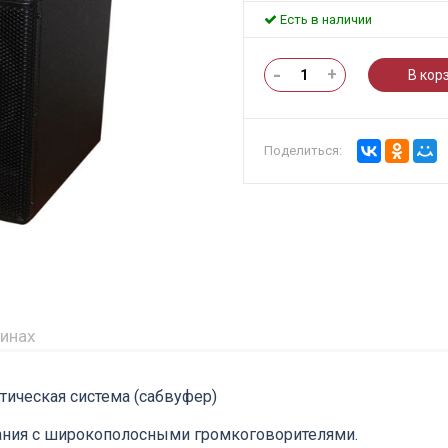
Есть в наличии
-
+
В кор
Поделиться:
зинах
тическая система (сабвуфер)
ания с широкополосными громкоговорителями.