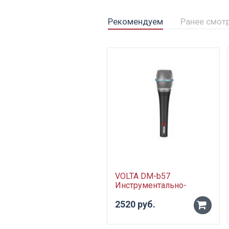
Рекомендуем
Ранее смот
VOLTA DM-b57
Инструментально-
вокальный
динамический
2520 руб.
-
микрофон
суперкардиоидный.
+