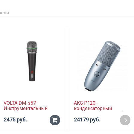
рели
VOLTA DM-s57
AKG P120 -
Инструментальный
конденсаторный
динамический
кардиоидный микрофон,
микрофон
2475 руб.
мембрана 2/3", 20-
24179 руб.
-
суперкардиоидный.
20000Гц, 22мВ/Па, SPL
Металлический
до150дБ
+