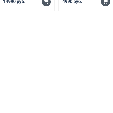
14990 руб.
проводной пульт
4990 руб.
-
-
+
+