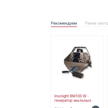
Рекомендуем
Ранее смот
Involight BM100 W -
генератор мыльных
пузырей, радио ДУ