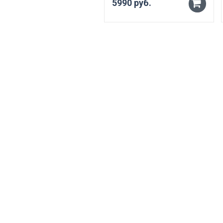
5990 руб.
-
+