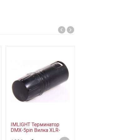
IMLIGHT Терминатор
DMX-5pin Вилка XLR-
5pin, резистор 120 Ом