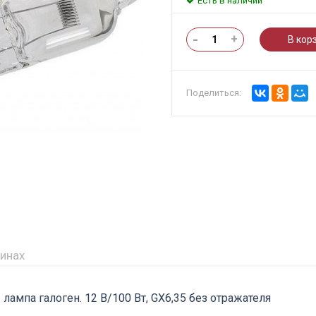
Есть в наличии
-
+
В кор
Поделиться:
зинах
лампа галоген. 12 В/100 Вт, GX6,35 без отражателя