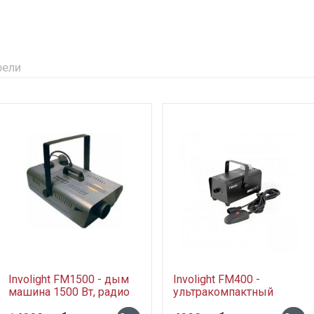
рели
Involight FM1500 - дым
Involight FM400 -
машина 1500 Вт, радио
ультракомпактный
ДУ
генератор дыма, 400 Вт,