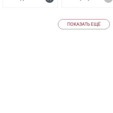
жидкости 10л, 3000 Вт,
18кг, DMX контроль,
+
кабель on/off + радио
управление, время
нагрева
ПОКАЗАТЬ ЕЩЁ
12мин.Производительность
1130 куб м/мин. Расход
жидкости:1литр на 45
мин работы - на по