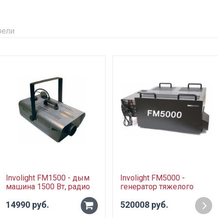
рели
Involight FM1500 - дым
Involight FM5000 -
машина 1500 Вт, радио
генератор тяжелого
ДУ
дыма со встроенным
14990 руб.
холодильным агрегатом,
520008 руб.
-
5 кВт, DMX-512