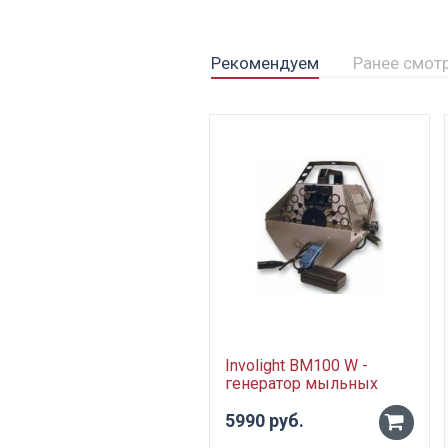
Рекомендуем
Ранее смот
Involight BM100 W -
генератор мыльных
пузырей, радио ДУ
5990 руб.
-