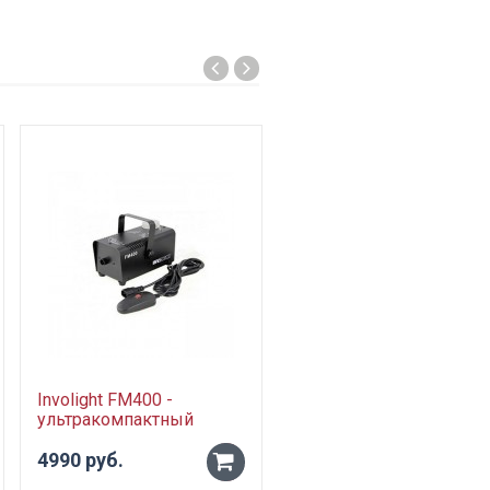
Involight FM400 -
ультракомпактный
генератор дыма, 400 Вт,
проводной пульт
4990 руб.
-