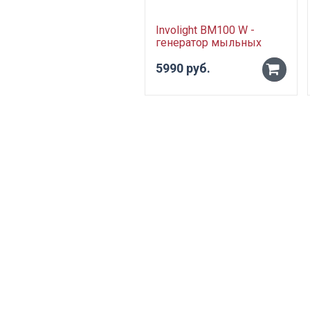
Involight BM100 W -
генератор мыльных
пузырей, радио ДУ
5990 руб.
-
+