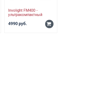
Involight FM400 -
ультракомпактный
генератор дыма, 400 Вт,
проводной пульт
4990 руб.
-
+