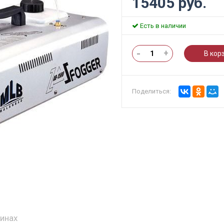
15405 руб.
Есть в наличии
-
+
В кор
Поделиться:
зинах