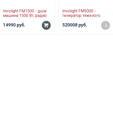
Involight FM1500 - дым
Involight FM5000 -
машина 1500 Вт, радио
генератор тяжелого
ДУ
дыма со встроенным
14990 руб.
холодильным агрегатом,
520008 руб.
-
5 кВт, DMX-512
+