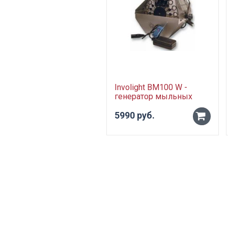
Involight BM100 W -
генератор мыльных
пузырей, радио ДУ
5990 руб.
-
+