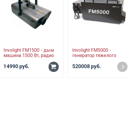
Involight FM1500 - дым
Involight FM5000 -
машина 1500 Вт, радио
генератор тяжелого
ДУ
дыма со встроенным
14990 руб.
холодильным агрегатом,
520008 руб.
-
5 кВт, DMX-512
+