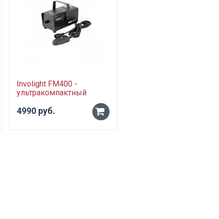
Involight FM400 -
ультракомпактный
генератор дыма, 400 Вт,
проводной пульт
4990 руб.
-
+