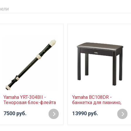
рели
Yamaha YRT-304BII -
Yamaha BC108DR -
Теноровая блок-флейта
банкетка для пианино,
клавиновы, цвет
7500 руб.
темный палисандр
13990 руб.