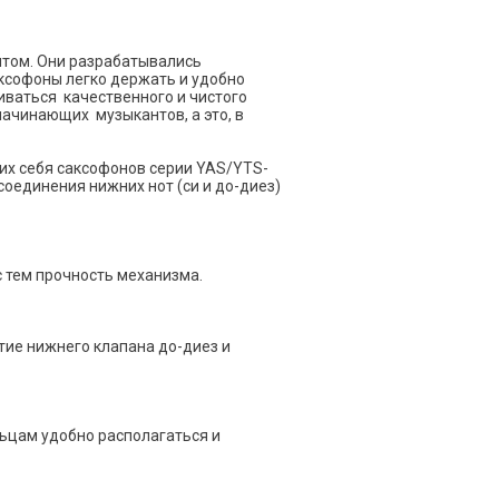
нтом. Они разрабатывались
ксофоны легко держать и удобно
иваться качественного и чистого
ачинающих музыкантов, а это, в
их себя саксофонов серии YAS/YTS-
оединения нижних нот (си и до-диез)
 тем прочность механизма.
тие нижнего клапана до-диез и
ьцам удобно располагаться и