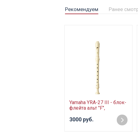
Рекомендуем
Ранее смот
Yamaha YRA-27 III - блок-
флейта альт "F",
немецкая система, цвет
белый
3000 руб.