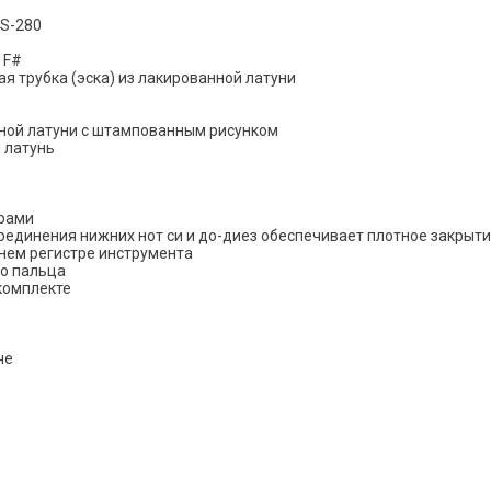
S-280
 F#
 трубка (эска) из лакированной латуни
ной латуни с штампованным рисунком
 латунь
орами
динения нижних нот си и до-диез обеспечивает плотное закрыти
нем регистре инструмента
о пальца
комплекте
че