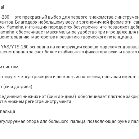
а!
280 — это прекрасный выбор для первого знакомства с инструме
антов. Благодаря небольшому весу и эргономичной форме эти са
лиях Yamaha, интонация передается безупречно, что позволяет доб
Yamaha обеспечивает максимальное удобство при игре даже для н
шенствованию мастерства и развитию творческого потенциала.
 YAS/YTS-280 основана на конструкции хорошо зарекомендовавш
шенствована за счет более стабильного фиксатора эски и нового с
м винтом
тирует четкую реакцию и легкость исполнения, повышая вместе с
 (си и до-диез)
динения нижних нот (си и до-диез) обеспечивает плотное закры
т в нижнем регистре инструмента.
 пальца
егулируемая опора для большого пальца, позволяющая руке и пал