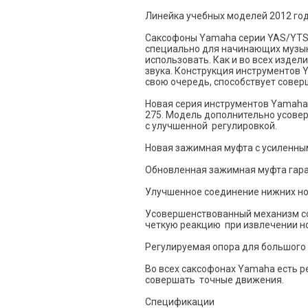
Линейка учебных моделей 2012 год
Саксофоны Yamaha серии YAS/YTS-
специально для начинающих музык
использовать. Как и во всех изде
звука. Конструкция инструментов 
свою очередь, способствует совер
Новая серия инструментов Yamaha
275. Модель дополнительно усовер
с улучшенной регулировкой.
Новая зажимная муфта с усиленны
Обновленная зажимная муфта гаран
Улучшенное соединение нижних нот
Усовершенствованный механизм сое
четкую реакцию при извлечении но
Регулируемая опора для большого
Во всех саксофонах Yamaha есть р
совершать точные движения.
Спецификации