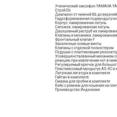
Ученический саксофон YAMAHA YA
Строй Eb
Диапазон от нижней Bb до верхней
Гидроформованная подмундштучная
Корпус: лакированная латунь
Сапожок: лакированная латунь
Двухшовный раструб из лакирован
Клапаны и механика: лакированная
Фронтальный клапан F
Закаленные осевые винты
Клапаны с отделкой полиэстером
Подушки с пластиковыми резонат
Усовершенствованный механизм сое
реакцию при извлечении нот в ниж
Регулируемый крючок для большог
Пластмассовый мундштук AS-4C в 
Латунная лигатура в комплекте
Гайтан в комплекте
Смазка для пробки в комплекте
Кейс с ремнем для ношения на пле
Производство Индонезия