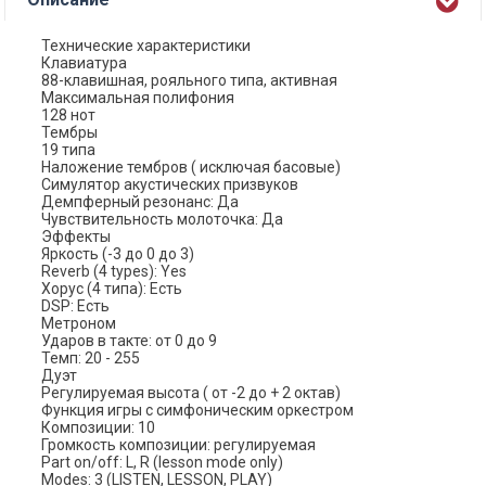
Технические характеристики
Клавиатура
88-клавишная, рояльного типа, активная
Максимальная полифония
128 нот
Тембры
19 типа
Наложение тембров ( исключая басовые)
Симулятор акустических призвуков
Демпферный резонанс: Да
Чувствительность молоточка: Да
Эффекты
Яркость (-3 до 0 до 3)
Reverb (4 types): Yes
Хорус (4 типа): Есть
DSP: Есть
Метроном
Ударов в такте: от 0 до 9
Темп: 20 - 255
Дуэт
Регулируемая высота ( от -2 до + 2 октав)
Функция игры с симфоническим оркестром
Композиции: 10
Громкость композиции: регулируемая
Part on/off: L, R (lesson mode only)
Modes: 3 (LISTEN, LESSON, PLAY)