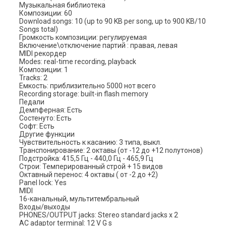
Музыкальная библиотека
Композиции: 60
Download songs: 10 (up to 90 KB per song, up to 900 KB/10
Songs total)
Громкость композиции: регулируемая
Включение\отключение партий : правая, левая
MIDI рекордер
Modes: real-time recording, playback
Композиции: 1
Tracks: 2
Емкость: приблизительно 5000 нот всего
Recording storage: built-in flash memory
Педали
Демпферная: Есть
Состенуто: Есть
Софт: Есть
Другие функции
Чувствительность к касанию: 3 типа, выкл.
Транспонирование: 2 октавы (от -12 до +12 полутонов)
Подстройка: 415,5 Гц - 440,0 Гц - 465,9 Гц
Строи: Темперированный строй + 15 видов
Октавный перенос: 4 октавы ( от -2 до +2)
Panel lock: Yes
MIDI
16-канальный, мультитембральный
Входы/выходы
PHONES/OUTPUT jacks: Stereo standard jacks x 2
AC adaptor terminal: 12 V G s