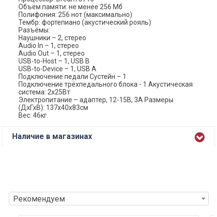
Объём памяти: не менее 256 Мб
Полифония: 256 нот (максимально)
Тембр: фортепиано (акустический рояль)
Разъёмы:
Наушники – 2, стерео
Audio In – 1, стерео
Audio Out – 1, стерео
USB-to-Host – 1, USB B
USB-to-Device – 1, USB A
Подключение педали Сустейн – 1
Подключение трёхпедального блока - 1 Акустическая
система: 2х25Вт
Электропитание – адаптер, 12-15В, 3А Размеры
(ДхГхВ): 137х40х83см
Вес: 46кг.
Наличие в магазинах
Рекомендуем