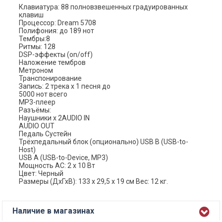
Клавиатура: 88 полновзвешенных градуированных
клавиш
Процессор: Dream 5708
Полифония: до 189 нот
Тембры:8
Ритмы: 128
DSP-эффекты (on/off)
Наложение тембров
Метроном
Транспонирование
Запись: 2 трека х 1 песня до
5000 нот всего
MP3-плеер
Разъёмы:
Наушники х 2AUDIO IN
AUDIO OUT
Педаль Сустейн
Трёхпедальный блок (опционально) USB B (USB-to-
Host)
USB A (USB-to-Device, MP3)
Мощность АС: 2 х 10 Вт
Цвет: Черный
Размеры (ДхГхВ): 133 х 29,5 х 19 см Вес: 12 кг.
Наличие в магазинах