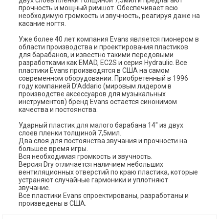
двух слоев пленки толщиной 7,5мил и предлагают
прочность и мощный римшот. Обеспечивает всю
необходимую громкость и звучность, реагируя даже на
касание ногтя.
Уже более 40 лет компания Evans является пионером в
области производства и проектирования пластиков
для барабанов, и известно такими передовыми
разработками как EMAD, EC2S и серия Hydraulic. Все
пластики Evans производятся в США на самом
современном оборудовании. Приобретенный в 1996
году компанией D’Addario (мировым лидером в
производстве аксессуаров для музыкальных
инструментов) бренд Evans остается синонимом
качества и постоянства.
Ударный пластик для малого барабана 14" из двух
слоев пленки толщиной 7,5мил.
Два слоя для постоянства звучания и прочности на
большее время игры.
Вся необходимая громкость и звучность.
Версия Dry отличается наличием небольших
вентиляционных отверстий по краю пластика, которые
устраняют случайные гармоники и уплотняют
звучание.
Все пластики Evans спроектированы, разработаны и
произведены в США.