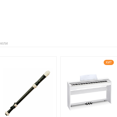
рели
ХИТ