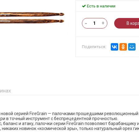
Есть в наличии
-
+
В кор
Поделиться:
зинах
с новой серией FireGrain — палочками прошедшими революционный
и в точный инструмент с беспрецедентной прочностью.
 баланс и атаку, палочки серии FireGrain позволяют барабанщику и
 никаких новинок «космической эры», только натуральный орех ги