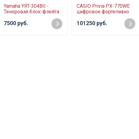
Yamaha YRT-304BII -
CASIO Privia PX-770WE
Теноровая блок-флейта
цифровое фортепиано
7500 руб.
101250 руб.