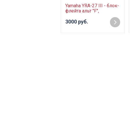
Yamaha YRA-27 III - блок-
флейта альт "F",
немецкая система, цвет
белый
3000 руб.