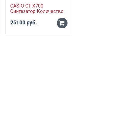
CASIO CT-X700
SOLO ЧГЭ3 чехол для
Синтезатор Количество
электрогитары
клавиш: 61 клавиша
полужесткий
Максимальная
25100 руб.
2300 руб.
-
-
полифония: 48 Звуковой
процессор
+
+