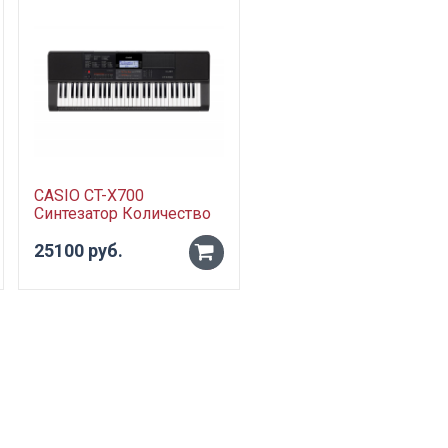
CASIO CT-X700
SOLO ЧГЭ3 чехол для
Синтезатор Количество
электрогитары
клавиш: 61 клавиша
полужесткий
Максимальная
25100 руб.
2300 руб.
-
-
полифония: 48 Звуковой
процессор
+
+