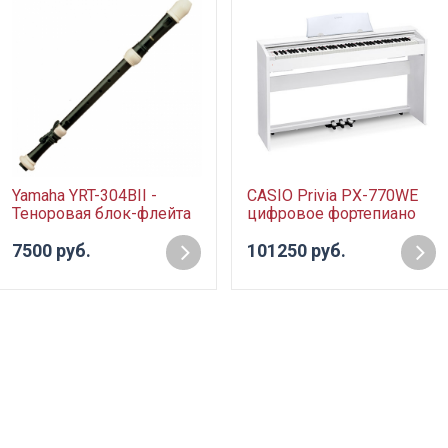
Yamaha YRT-304BII -
CASIO Privia PX-770WE
Теноровая блок-флейта
цифровое фортепиано
7500 руб.
101250 руб.