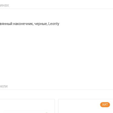
зинах
вянный наконечник, черные, Leonty
рели
ХИТ