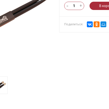
-
+
В кор
Поделиться: