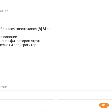
зинах
большая пластиковая [8] Alice
ользовании.
чения фиксаторов струн.
еских и электрогитар.
рели
ХИТ