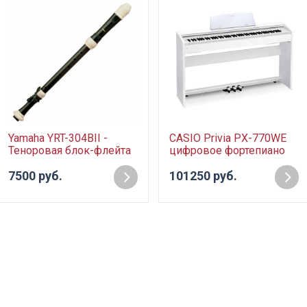
Yamaha YRT-304BII -
CASIO Privia PX-770WE
Теноровая блок-флейта
цифровое фортепиано
7500 руб.
101250 руб.