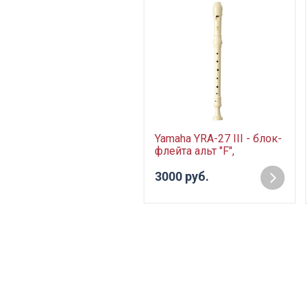
Yamaha YRA-27 III - блок-
флейта альт "F",
немецкая система, цвет
белый
3000 руб.