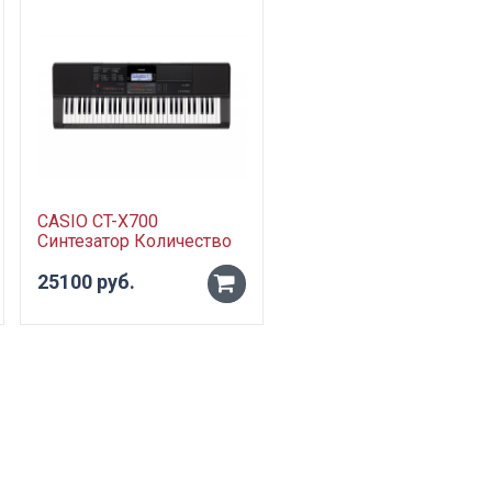
CASIO CT-X700
SOLO ЧГЭ3 чехол для
Синтезатор Количество
электрогитары
клавиш: 61 клавиша
полужесткий
Максимальная
25100 руб.
2300 руб.
-
-
полифония: 48 Звуковой
процессор
+
+