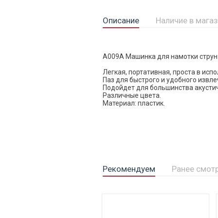
Описание
Наличие в мага
A009A Машинка для намотки струн 
Легкая, портативная, проста в исп
Паз для быстрого и удобного извле
Подойдет для большинства акустич
Различные цвета.
Материал: пластик.
Рекомендуем
Ранее смот