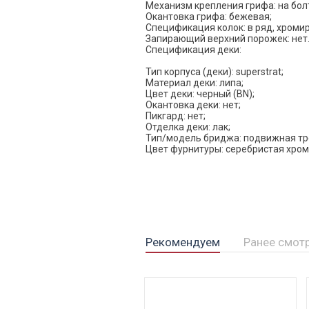
Механизм крепления грифа: на болта
Окантовка грифа: бежевая;
Спецификация колок: в ряд, хроми
Запирающий верхний порожек: нет
Спецификация деки:
Тип корпуса (деки): superstrat;
Материал деки: липа;
Цвет деки: черный (BN);
Окантовка деки: нет;
Пикгард: нет;
Отделка деки: лак;
Тип/модель бриджа: подвижная тре
Цвет фурнитуры: серебристая хро
Рекомендуем
Ранее смот