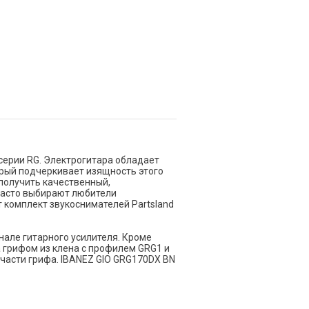
серии RG. Электрогитара обладает
торый подчеркивает изящность этого
получить качественный,
часто выбирают любители
 комплект звукоснимателей Partsland
нале гитарного усилителя. Кроме
на грифом из клена с профилем GRG1 и
части грифа. IBANEZ GIO GRG170DX BN