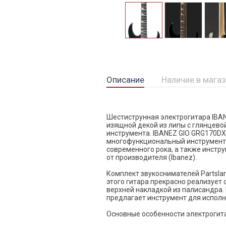
Описание
Наличие в мага
Шестиструнная электрогитара IBAN
изящной декой из липы с глянцевой
инструмента. IBANEZ GIO GRG170DX
многофункциональный инструмент 
современного рока, а также инстр
от производителя (Ibanez).
Комплект звукоснимателей Partsla
этого гитара прекрасно реализует 
верхней накладкой из палисандра.
предлагает инструмент для исполн
Основные особенности электрогит