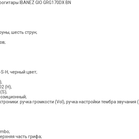
рогитары IBANEZ GIO GRG170DX BN
руны, шесть струн;
ов;
S-Н, черный цвет;
);
2 (H);
(S);
позиционный;
роники: ручка громкости (Vol), ручка настройки тембра звучания (
umbo;
ерхняя часть грифа;