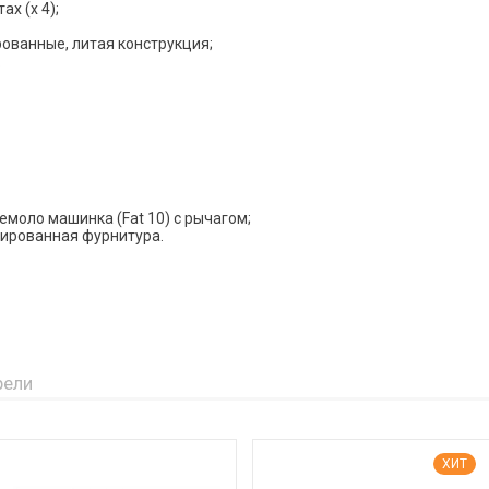
х (х 4);
рованные, литая конструкция;
.
моло машинка (Fat 10) с рычагом;
мированная фурнитура.
рели
ХИТ