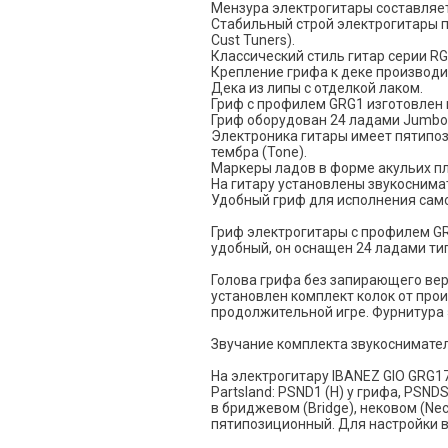
Мензура электрогитары составляет
Стабильный строй электрогитары п
Cust Tuners).
Классический стиль гитар серии RG
Крепление грифа к деке производит
Дека из липы с отделкой лаком.
Гриф с профилем GRG1 изготовлен и
Гриф оборудован 24 ладами Jumbo
Электроника гитары имеет пятипоз
тембра (Tone).
Маркеры ладов в форме акульих пла
На гитару установлены звукоснима
Удобный гриф для исполнения сам
Гриф электрогитары с профилем GR
удобный, он оснащен 24 ладами ти
Голова грифа без запирающего верх
установлен комплект колок от про
продолжительной игре. Фурнитура 
Звучание комплекта звукоснимател
На электрогитару IBANEZ GIO GRG17
Partsland: PSND1 (H) у грифа, PSN
в бриджевом (Вridge), нековом (Ne
пятипозиционный. Для настройки вы