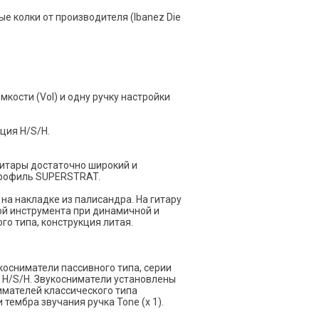
 колки от производителя (Ibanez Die
кости (Vol) и одну ручку настройки
ция H/S/H.
гитары достаточно широкий и
 профиль SUPERSTRAT.
на накладке из палисандра. На гитару
рой инструмента при динамичной и
о типа, конструкция литая.
косниматели пассивного типа, серии
ей H/S/H. Звукосниматели установлены
нимателей классического типа
тембра звучания ручка Tone (х 1).