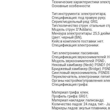
Технические характеристики элект
Основные особенности:
Тип инструмента: электрогитара;
Спецификация: под правую руку;
Серия/модельный ряд: GRG;
Тип/количество струн: стальные ст
Модель струн: D"Addario;
Мензура электрогитары: 25,5 дюйм
Цвет: черный (BN);
Кейс в комплекте поставки: нет.
Спецификация электроники:
Тип электроники: пассивная;
Спецификация звукоснимателей: H-
Модель звукоснимателей: PSND ;
Нековый хамбакер (Neck): PSND1 (H
Бриджевый хамбакер (Bridge): PSND
Сингловый звукосниматель: PSNDS 
Переключатель электроники: пяти
Органы настройки/управления элект
Спецификация грифа:
Материал грифа: клен;
Профиль грифа: GRG1;
Материал накладки: палисандр;
Количество ладов: 24 лада, тип - J
Маркеры ладов: акульи плавники, в