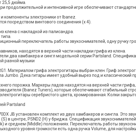
 25,5 дюйма.
ри продолжительной и интенсивной игре обеспечивают стандартные
 и компоненты электроники от Ibanez.
ся посредством винтового соединения (х 4).
з клена с накладкой из палисандра.
 типа.
иционный переключатель работы звукоснимателей, одну ручку гром
вников, находятся в верхней части накладки грифа из клена.
тели два хамбакера и сингл модельной серии Partsland. Специфика
ой разной музыки
G1. Материалом грифа электрогитары выбран клен. Гриф электро
па Jumbo. Дека гитары имеет удобный вырез под и классический
него порожка. Маркеры ладов находятся на верхней части грифа, 
изводителя (Ibanez Tuners), которые обеспечивают стабильный ст
электрогитары серебристого цвета, хромированная. Колки закрытог
ей Partsland
0DX JB установлен комплект из двух хамбакеров и сингла. Это зву
DS (S) в центре, PSND2 (H) у бриджа. Спецификация звукоснимател
ck) и среднем (Middle) положениях. Переключатель работы звукос
ходного уровня громкости есть одна ручка Volume, для настройки 