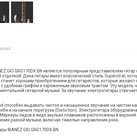
зинах
EZ GIO GRG170DX BN является популярным представителем гитар 
 отделкой. Дека гитары имеет классический стиль Superstrat, ко
 станет хорошим приобретением для гитаристов, которые желают 
с удобным грифом и заряженным звуковым трактом. Эту модель 
ументальной гитарной музыки. За звучание электрогитары отвечает
nd способен выдавать чистое и насыщенное звучание на чистом ка
себя и на канале перегруза (Distortion). Электрогитара оборудова
 Маркеры ладов в виде акульих плавников расположены в верхней 
ения разной музыки, включая тяжелые направления рока.
ары IBANEZ GIO GRG170DX BN