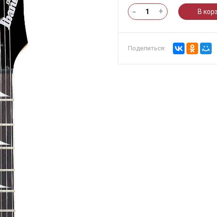
-
+
В кор
Поделиться: