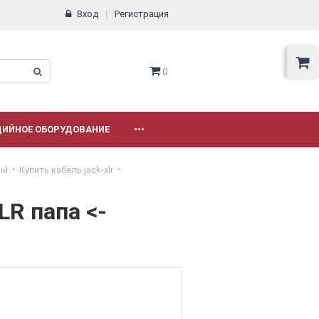
Вход
Регистрация
0
ДИЙНОЕ ОБОРУДОВАНИЕ
•••
ый
Купить кабель jack-xlr
R папа <-