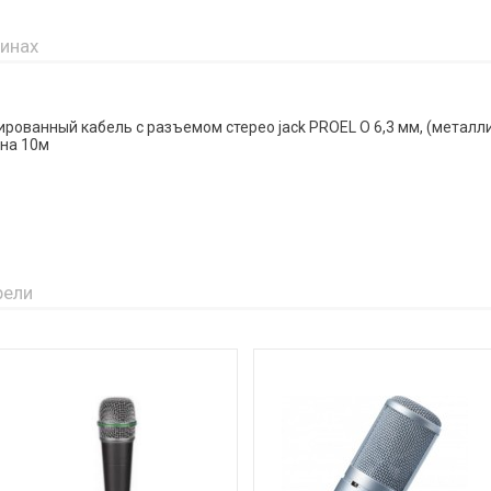
зинах
ованный кабель с разъемом стерео jack PROEL O 6,3 мм, (металл
ина 10м
рели