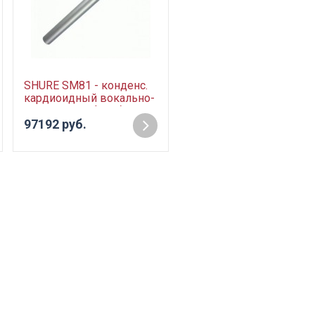
SHURE SM81 - конденс.
Pioneer PLX-1000 -
кардиоидный вокально-
виниловый
инстр. микрофон без
проигрыватель
кабеля
97192 руб.
143988 руб.