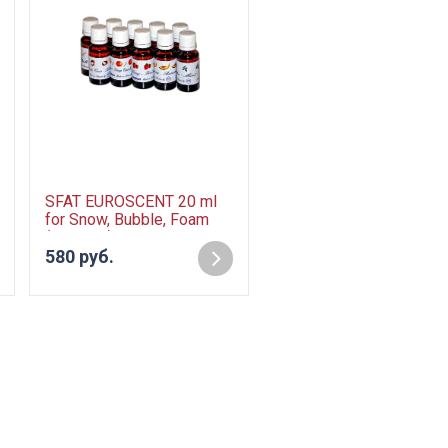
SFAT EUROSCENT 20 ml
for Snow, Bubble, Foam
(Passion) - 20ml ,
ароматизатор для Snow,
580 руб.
Bubble, Foam жидкости