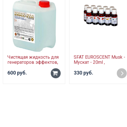
Чистящая жидкость для
SFAT EUROSCENT Musk -
генераторов эффектов,
Мускат - 20ml ,
5л.
ароматизатор для
600 руб.
дымжидкости на 5 л
330 руб.
-
+